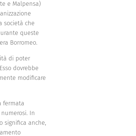
nate e Malpensa)
ganizzazione
la società che
 durante queste
iera Borromeo.
ità di poter
. Esso dovrebbe
lmente modificare
na fermata
 numerosi. In
 significa anche,
egamento