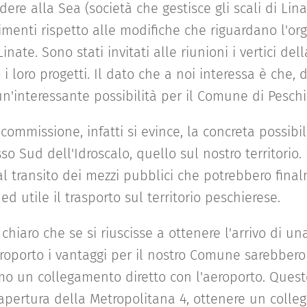
edere alla Sea (società che gestisce gli scali di Li
imenti rispetto alle modifiche che riguardano l'or
inate. Sono stati invitati alle riunioni i vertici del
 loro progetti. Il dato che a noi interessa è che,
un'interessante possibilità per il Comune di Pesch
commissione, infatti si evince, la concreta possibil
sso Sud dell'Idroscalo, quello sul nostro territorio
al transito dei mezzi pubblici che potrebbero fina
d utile il trasporto sul territorio peschierese.
hiaro che se si riuscisse a ottenere l'arrivo di u
aeroporto i vantaggi per il nostro Comune sarebbero
o un collegamento diretto con l'aeroporto. Questo
 apertura della Metropolitana 4, ottenere un coll