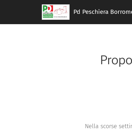
Pd Peschiera Borro
Propo
Nella scorse sett