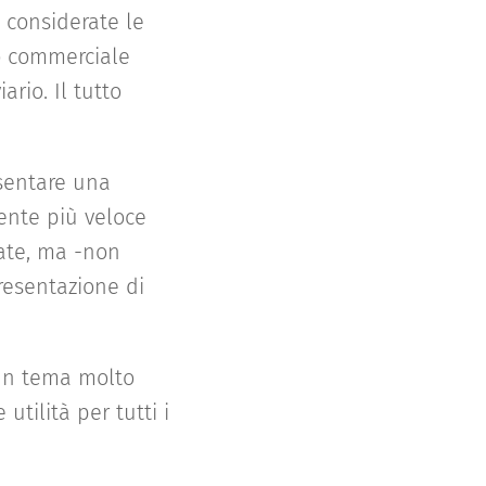
 considerate le
ro commerciale
rio. Il tutto
sentare una
ente più veloce
ate, ma -non
presentazione di
 un tema molto
tilità per tutti i