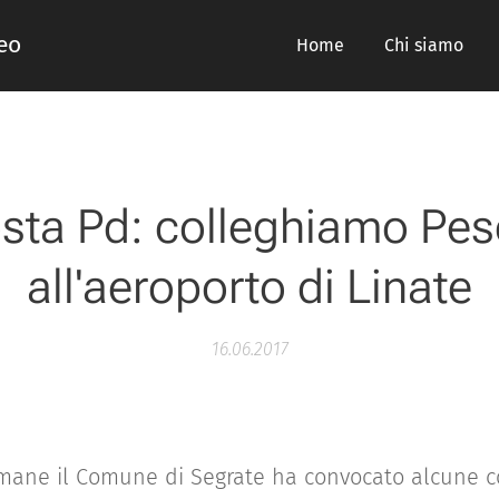
meo
Home
Chi siamo
sta Pd: colleghiamo Pes
all'aeroporto di Linate
16.06.2017
imane il Comune di Segrate ha convocato alcune 